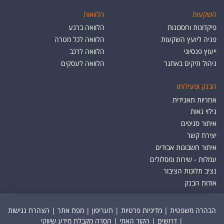
השקעות
הלוואות
פיקדונות וחסכונות
הלוואה ברגע
פניה ליועץ השקעות
הלוואה לכל מטרה
ייעוץ פנסיוני
הלוואה לרכב
ניהול תיקים באתגר
הלוואה לעסקים
הבנק ופעילותו
אחריות תאגידית
גילוי נאות
איתור סניפים
יצירת קשר
איתור חשבונות אבודים
עמלות - שירות ומסלולים
נציב תלונות הציבור
אודות הבנק
הבהרה משפטית
|
מדיניות פרטיות
|
תעריפון
|
מפת אתר
|
הצהרת נגישות
|
דרושים
|
הקוד האתי
|
הסרה מקבלת מידע שיווקי